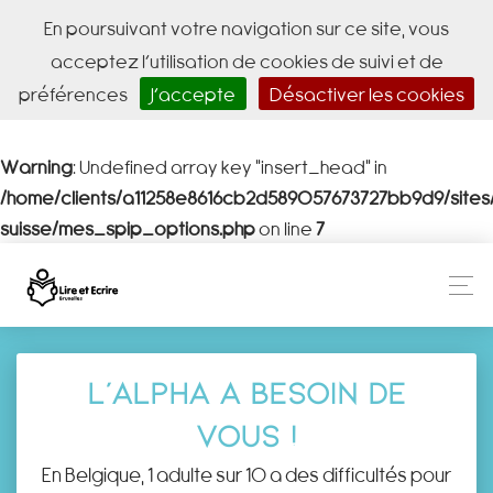
En poursuivant votre navigation sur ce site, vous
acceptez l’utilisation de cookies de suivi et de
préférences
J’accepte
Désactiver les cookies
Warning
: Undefined array key "insert_head" in
/home/clients/a11258e8616cb2d589057673727bb9d9/site
suisse/mes_spip_options.php
on line
7
L’alpha a besoin de
vous !
En Belgique, 1 adulte sur 10 a des difficultés pour