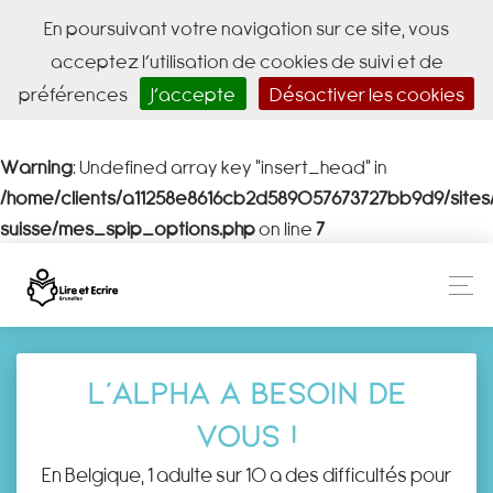
En poursuivant votre navigation sur ce site, vous
acceptez l’utilisation de cookies de suivi et de
préférences
J’accepte
Désactiver les cookies
Warning
: Undefined array key "insert_head" in
/home/clients/a11258e8616cb2d589057673727bb9d9/site
suisse/mes_spip_options.php
on line
7
L’alpha a besoin de
vous !
En Belgique, 1 adulte sur 10 a des difficultés pour