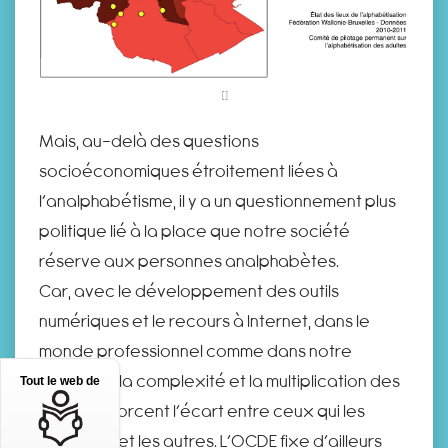
Mais, au-delà des questions
socioéconomiques étroitement liées à
l’analphabétisme, il y a un questionnement plus
politique lié à la place que notre société
réserve aux personnes analphabètes.
Car, avec le développement des outils
numériques et le recours à lnternet, dans le
monde professionnel comme dans notre
quotidien, la complexité et la multiplication des
Tout le web de
écrits renforcent l’écart entre ceux qui les
maîtrisent et les autres. L’OCDE fixe d’ailleurs